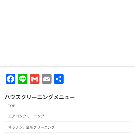
年末ご挨拶
共有:
Facebook
X
いいね:
F
Li
G
E
共
ac
n
m
m
有
e
e
ai
ai
ハウスクリーニングメニュー
b
l
l
TOP
o
エアコンクリーニング
o
キッチン、台所クリーニング