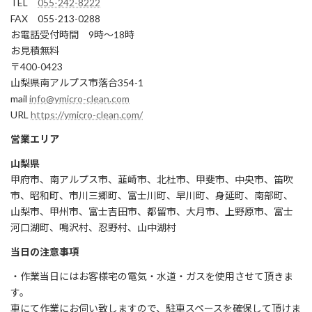
TEL
055-242-8222
FAX 055-213-0288
お電話受付時間 9時～18時
お見積無料
〒400-0423
山梨県南アルプス市落合354-1
mail
info@ymicro-clean.com
URL
https://ymicro-clean.com/
営業エリア
山梨県
甲府市、南アルプス市、韮崎市、北杜市、甲斐市、中央市、笛吹
市、昭和町、市川三郷町、富士川町、早川町、身延町、南部町、
山梨市、甲州市、富士吉田市、都留市、大月市、上野原市、富士
河口湖町、鳴沢村、忍野村、山中湖村
当日の注意事項
・作業当日にはお客様宅の電気・水道・ガスを使用させて頂きま
す。
車にて作業にお伺い致しますので、駐車スペースを確保して頂けま