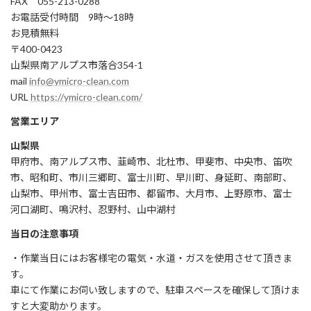
FAX 055-213-0288
お電話受付時間 9時～18時
お見積無料
〒400-0423
山梨県南アルプス市落合354-1
mail
info@ymicro-clean.com
URL
https://ymicro-clean.com/
営業エリア
山梨県
甲府市、南アルプス市、韮崎市、北杜市、甲斐市、中央市、笛吹
市、昭和町、市川三郷町、富士川町、早川町、身延町、南部町、
山梨市、甲州市、富士吉田市、都留市、大月市、上野原市、富士
河口湖町、鳴沢村、忍野村、山中湖村
当日の注意事項
・作業当日にはお客様宅の電気・水道・ガスを使用させて頂きま
す。
車にて作業にお伺い致しますので、駐車スペースを確保して頂けま
すと大変助かります。