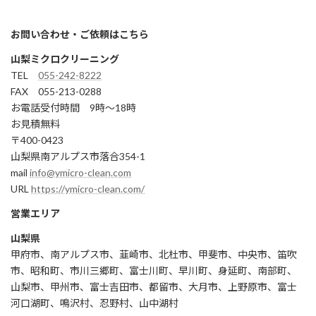
お問い合わせ・ご依頼はこちら
山梨ミクロクリーニング
TEL
055-242-8222
FAX 055-213-0288
お電話受付時間 9時～18時
お見積無料
〒400-0423
山梨県南アルプス市落合354-1
mail
info@ymicro-clean.com
URL
https://ymicro-clean.com/
営業エリア
山梨県
甲府市、南アルプス市、韮崎市、北杜市、甲斐市、中央市、笛吹
市、昭和町、市川三郷町、富士川町、早川町、身延町、南部町、
山梨市、甲州市、富士吉田市、都留市、大月市、上野原市、富士
河口湖町、鳴沢村、忍野村、山中湖村