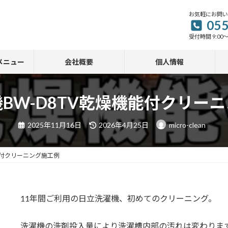
お気軽にお問
055
受付時間 9:00～
メニュー
会社概要
個人情報
BW-D8TV乾燥機能付クリー
最
2025年11月16日
2026年4月25日
micro-clean
終
更
新
日
能付クリーニング施工例
時
:
11年間ご利用の日立洗濯機、初めてのクリーニング。
洗濯機の洗剤投入量により洗濯槽内部の汚れは変わりま