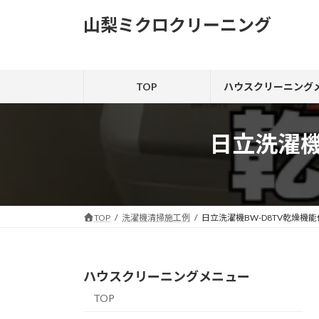
コ
ナ
山梨ミクロクリーニング
ン
ビ
テ
ゲ
ン
ー
ツ
シ
TOP
ハウスクリーニング
へ
ョ
ス
ン
キ
に
日立洗濯機
ッ
移
プ
動
TOP
洗濯機清掃施工例
日立洗濯機BW-D8TV乾燥機
ハウスクリーニングメニュー
TOP