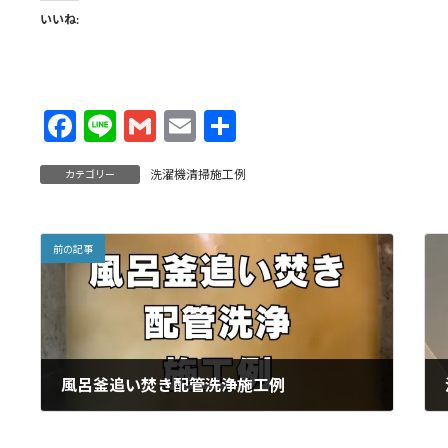
いいね:
F
Li
G
E
共
ac
n
m
m
有
洗濯機清掃施工例
カテゴリー
e
e
ai
ai
b
l
l
o
前の記事
o
k
風呂釜追い焚き配管洗浄施工例
2025年11月16日