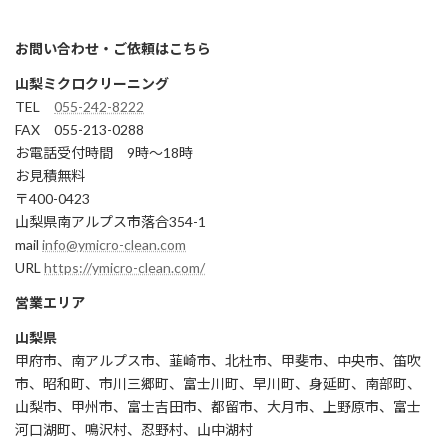
お問い合わせ・ご依頼はこちら
山梨ミクロクリーニング
TEL
055-242-8222
FAX 055-213-0288
お電話受付時間 9時～18時
お見積無料
〒400-0423
山梨県南アルプス市落合354-1
mail
info@ymicro-clean.com
URL
https://ymicro-clean.com/
営業エリア
山梨県
甲府市、南アルプス市、韮崎市、北杜市、甲斐市、中央市、笛吹
市、昭和町、市川三郷町、富士川町、早川町、身延町、南部町、
山梨市、甲州市、富士吉田市、都留市、大月市、上野原市、富士
河口湖町、鳴沢村、忍野村、山中湖村