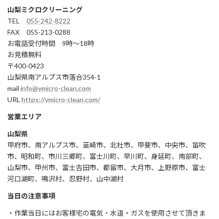
山梨ミクロクリーニング
TEL
055-242-8222
FAX 055-213-0288
お電話受付時間 9時～18時
お見積無料
〒400-0423
山梨県南アルプス市落合354-1
mail
info@ymicro-clean.com
URL
https://ymicro-clean.com/
営業エリア
山梨県
甲府市、南アルプス市、韮崎市、北杜市、甲斐市、中央市、笛吹
市、昭和町、市川三郷町、富士川町、早川町、身延町、南部町、
山梨市、甲州市、富士吉田市、都留市、大月市、上野原市、富士
河口湖町、鳴沢村、忍野村、山中湖村
当日の注意事項
・作業当日にはお客様宅の電気・水道・ガスを使用させて頂きま