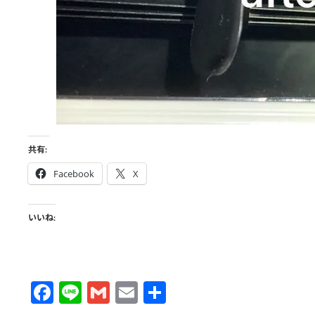
共有:
Facebook
X
いいね:
F
Li
G
E
共
ac
n
m
m
有