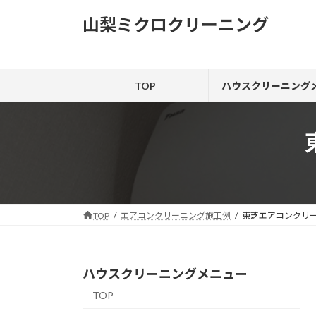
コ
ナ
山梨ミクロクリーニング
ン
ビ
テ
ゲ
ン
ー
ツ
シ
TOP
ハウスクリーニング
へ
ョ
ス
ン
キ
に
ッ
移
プ
動
TOP
エアコンクリーニング施工例
東芝エアコンクリ
ハウスクリーニングメニュー
TOP