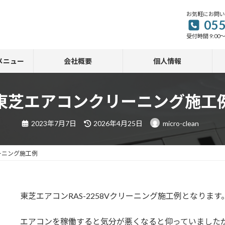
お気軽にお問
055
受付時間 9:00～
メニュー
会社概要
個人情報
東芝エアコンクリーニング施工
最
2023年7月7日
2026年4月25日
micro-clean
終
更
新
日
ーニング施工例
時
:
東芝エアコンRAS-2258Vクリーニング施工例となります
エアコンを稼働すると気分が悪くなると仰っていました