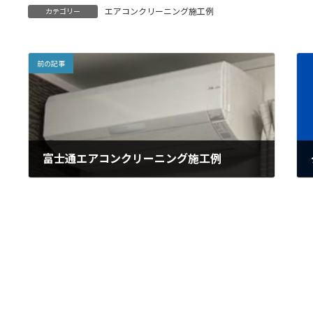
エアコンクリーニング施工例
カテゴリー
e
e
ai
ai
b
l
l
o
前の記事
o
k
富士通エアコンクリーニング施工例
2023年7月7日