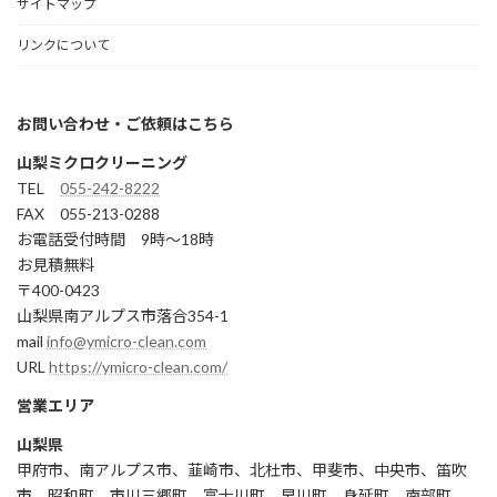
サイトマップ
リンクについて
お問い合わせ・ご依頼はこちら
山梨ミクロクリーニング
TEL
055-242-8222
FAX 055-213-0288
お電話受付時間 9時～18時
お見積無料
〒400-0423
山梨県南アルプス市落合354-1
mail
info@ymicro-clean.com
URL
https://ymicro-clean.com/
営業エリア
山梨県
甲府市、南アルプス市、韮崎市、北杜市、甲斐市、中央市、笛吹
市、昭和町、市川三郷町、富士川町、早川町、身延町、南部町、