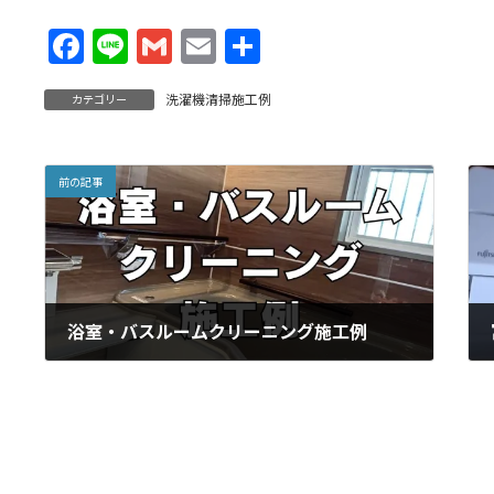
F
Li
G
E
共
ac
n
m
m
有
洗濯機清掃施工例
カテゴリー
e
e
ai
ai
b
l
l
o
前の記事
o
k
浴室・バスルームクリーニング施工例
2025年4月25日