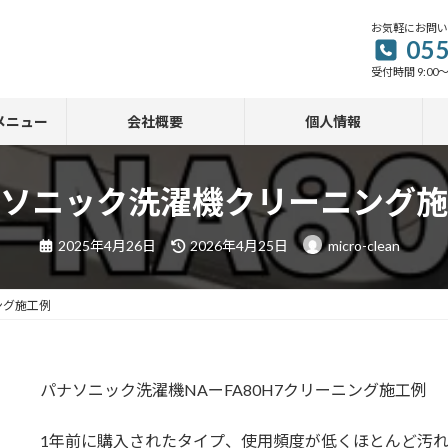
お気軽にお問
055
受付時間 9:00～
メニュー
会社概要
個人情報
ソニック洗濯機クリーニング施
最
2025年4月26日
2026年4月25日
micro-clean
終
更
新
日
ング施工例
時
:
パナソニック洗濯機NAーFA80H7クリーニング施工例
1年前に購入されたタイプ、使用頻度が低くほとんど汚