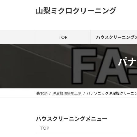
コ
ナ
山梨ミクロクリーニング
ン
ビ
テ
ゲ
ン
ー
ツ
シ
TOP
ハウスクリーニング
へ
ョ
ス
ン
キ
に
パナ
ッ
移
プ
動
TOP
洗濯機清掃施工例
パナソニック洗濯機クリーニ
ハウスクリーニングメニュー
TOP